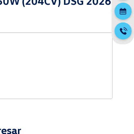
d 150W (204CV) DSG 2026
resar