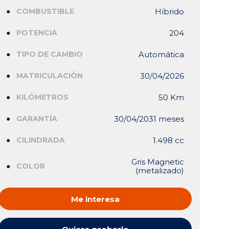
COMBUSTIBLE
Híbrido
POTENCIA
204
TIPO DE CAMBIO
Automática
MATRICULACIÓN
30/04/2026
KILÓMETROS
50 Km
GARANTÍA
30/04/2031 meses
CILINDRADA
1.498 cc
Gris Magnetic
COLOR
(metalizado)
Me interesa