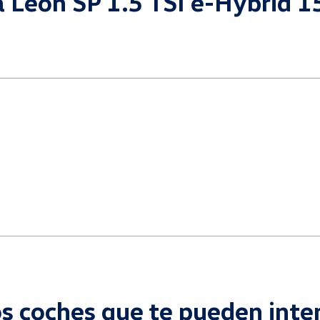
ra León SP 1.5 TSI e-Hybri
s coches que te pueden inte