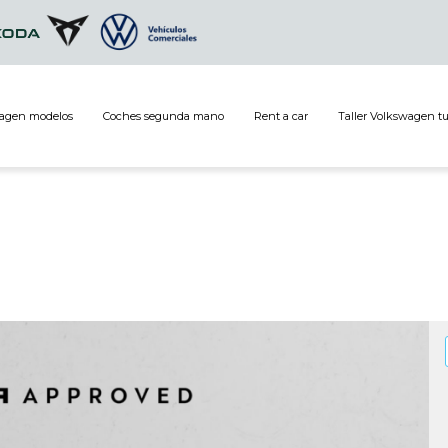
agen modelos
Coches segunda mano
Rent a car
Taller Volkswagen t