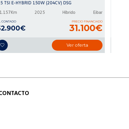
.5 TSI E-HYBRID 150W (204CV) DSG
1.5 ETS
1.157Km
2025
Híbrido
Eibar
23.270
L CONTADO
PRECIO FINANCIADO
AL CONTA
31.100€
32.900€
35.
Ver oferta
CONTACTO