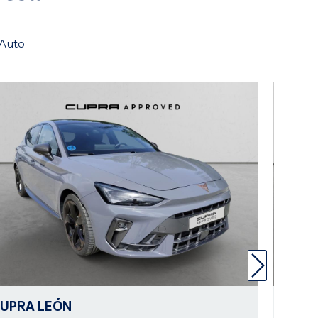
tAuto
CUPRA
LEÓN
CUPR