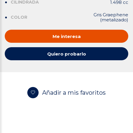
CILINDRADA
1.498 cc
Gris Graephene
COLOR
(metalizado)
Me interesa
Quiero probarlo
Añadir a mis favoritos