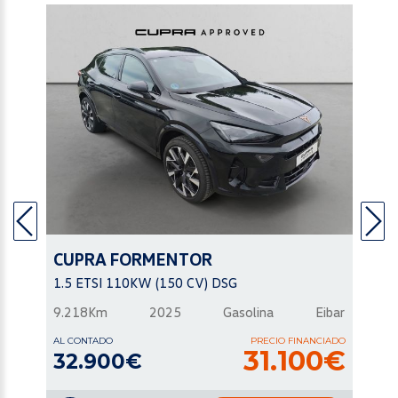
CUPRA
FORMENTOR
1.5 ETSI 110KW (150 CV) DSG
9.218Km
2025
Gasolina
Eibar
AL CONTADO
PRECIO FINANCIADO
31.100€
32.900€