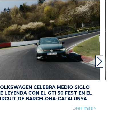
OLKSWAGEN CELEBRA MEDIO SIGLO
100% EL
E LEYENDA CON EL GTI 50 FEST EN EL
VOLKSW
IRCUIT DE BARCELONA-CATALUNYA
POLO G
Leer más >