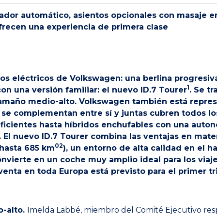
ador automático, asientos opcionales con masaje en 
ofrecen una experiencia de primera clase
los eléctricos de Volkswagen: una berlina progresi
1
on una versión familiar: el nuevo ID.7 Tourer
. Se t
amaño medio-alto. Volkswagen también está repres
 se complementan entre sí y juntas cubren todos lo
ficientes hasta híbridos enchufables con una auton
. El nuevo ID.7 Tourer combina las ventajas en mate
02
(hasta 685 km
), un entorno de alta calidad en el h
convierte en un coche muy amplio ideal para los viaj
venta en toda Europa está previsto para el primer t
-alto.
Imelda Labbé, miembro del Comité Ejecutivo res