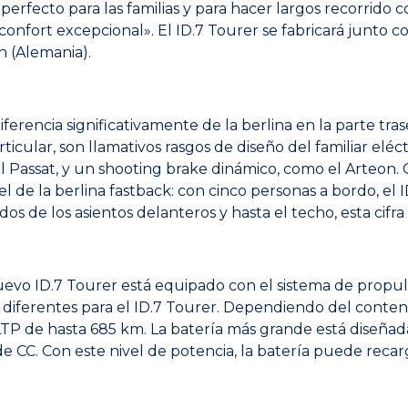
perfecto para las familias y para hacer largos recorrido
nfort excepcional». El ID.7 Tourer se fabricará junto con
 (Alemania).
iferencia significativamente de la berlina en la parte tra
rticular, son llamativos rasgos de diseño del familiar eléc
 Passat, y un shooting brake dinámico, como el Arteon. Gr
 de la berlina fastback: con cinco personas a bordo, el
ldos de los asientos delanteros y hasta el techo, esta cifra
evo ID.7 Tourer está equipado con el sistema de propuls
iferentes para el ID.7 Tourer. Dependiendo del contenid
TP de hasta 685 km. La batería más grande está diseña
e CC. Con este nivel de potencia, la batería puede rec