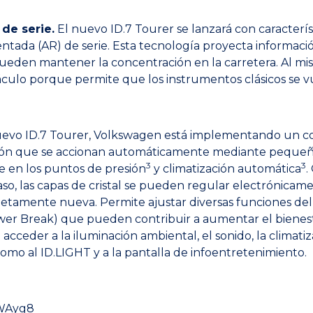
de serie.
El nuevo ID.7 Tourer se lanzará con caracterís
ntada (AR) de serie. Esta tecnología proyecta informaci
ueden mantener la concentración en la carretera. Al mi
áculo porque permite que los instrumentos clásicos se 
evo ID.7 Tourer, Volkswagen está implementando un con
ilación que se accionan automáticamente mediante pequeño
3
3
 en los puntos de presión
y climatización automática
.
 caso, las capas de cristal se pueden regular electrónica
tamente nueva. Permite ajustar diversas funciones del
r Break) que pueden contribuir a aumentar el bienestar
ceder a la iluminación ambiental, el sonido, la climatiza
 como al ID.LIGHT y a la pantalla de infoentretenimiento.
3WAyg8