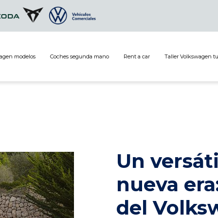
agen modelos
Coches segunda mano
Rent a car
Taller Volkswagen t
Un versáti
nueva era
del Volks