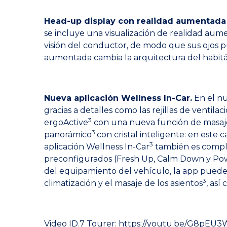
Head-up display con realidad aumentada 
se incluye una visualización de realidad aume
visión del conductor, de modo que sus ojos p
aumentada cambia la arquitectura del habit
Nueva aplicación Wellness In-Car.
En el nu
gracias a detalles como las rejillas de vent
3
ergoActive
con una nueva función de masaje
3
panorámico
con cristal inteligente: en este
3
aplicación Wellness In-Car
también es comple
preconfigurados (Fresh Up, Calm Down y Powe
del equipamiento del vehículo, la app puede ac
3
climatización y el masaje de los asientos
, así
Video ID.7 Tourer:
https://youtu.be/G8pEU