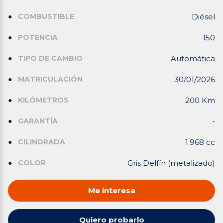
COMBUSTIBLE
Diésel
POTENCIA
150
TIPO DE CAMBIO
Automática
MATRICULACIÓN
30/01/2026
KILÓMETROS
200 Km
GARANTÍA
-
CILINDRADA
1.968 cc
COLOR
Gris Delfín (metalizado)
Me interesa
Quiero probarlo