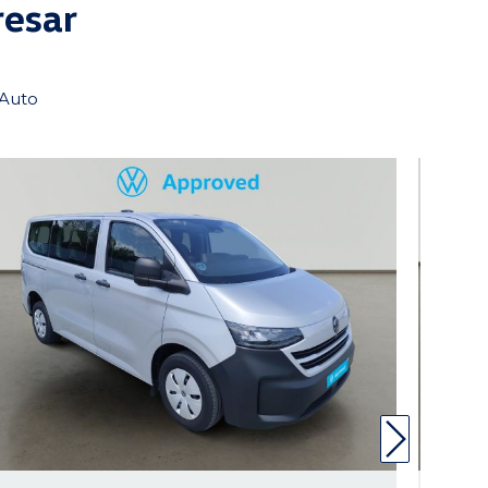
resar
tAuto