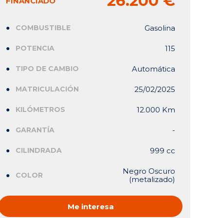
26.200 €
FINANCIADO
COMBUSTIBLE
Gasolina
POTENCIA
115
TIPO DE CAMBIO
Automática
MATRICULACIÓN
25/02/2025
KILÓMETROS
12.000 Km
GARANTÍA
-
CILINDRADA
999 cc
Negro Oscuro
COLOR
(metalizado)
Me interesa