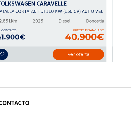
VOLKSWAGEN
CARAVELLE
VOLK
ATALLA CORTA 2.0 TDI 110 KW (150 CV) AUT 8 VEL
R-LINE 
2.851Km
2025
Diésel
Donostia
40.066
L CONTADO
PRECIO FINANCIADO
AL CONTA
40.900€
41.900€
40.
Ver oferta
CONTACTO