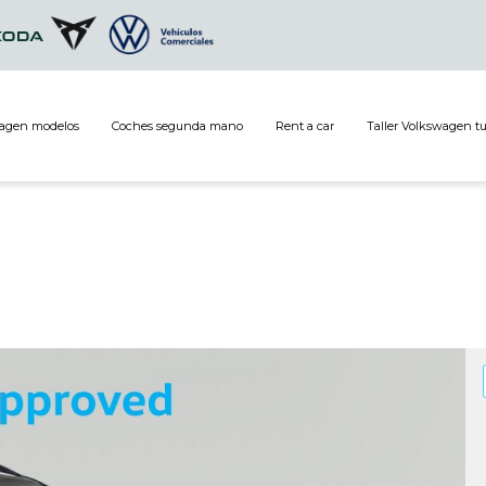
agen modelos
Coches segunda mano
Rent a car
Taller Volkswagen t