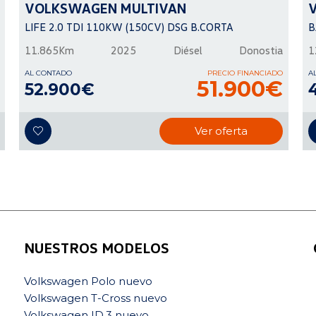
VOLKSWAGEN
MULTIVAN
LIFE 2.0 TDI 110KW (150CV) DSG B.CORTA
B
11.865Km
2025
Diésel
Donostia
1
AL CONTADO
PRECIO FINANCIADO
A
51.900€
52.900€
Ver oferta
NUESTROS MODELOS
Volkswagen Polo nuevo
Volkswagen T-Cross nuevo
Volkswagen ID.3 nuevo