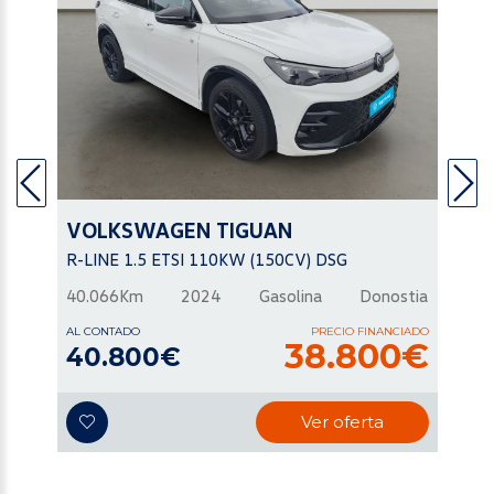
VOLKSWAGEN
TIGUAN
R-LINE 1.5 ETSI 110KW (150CV) DSG
40.066Km
2024
Gasolina
Donostia
AL CONTADO
PRECIO FINANCIADO
38.800€
40.800€
Ver oferta