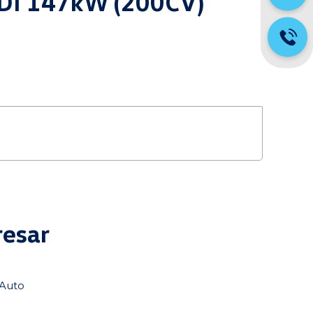
 TDI 147kW (200CV)
resar
tAuto