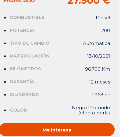
27.500 €
FINANCIADO
COMBUSTIBLE
Diésel
POTENCIA
200
TIPO DE CAMBIO
Automática
MATRICULACIÓN
13/10/2021
KILÓMETROS
96.700 Km
GARANTÍA
12 meses
CILINDRADA
1.968 cc
Negro Profundo
COLOR
(efecto perla)
Me interesa