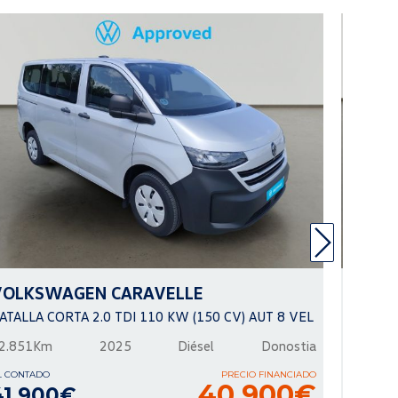
VOLKSWAGEN
CARAVELLE
VOLK
ATALLA CORTA 2.0 TDI 110 KW (150 CV) AUT 8 VEL
R-LINE 
2.851Km
2025
Diésel
Donostia
40.066
L CONTADO
PRECIO FINANCIADO
AL CONTA
40.900€
41.900€
40.