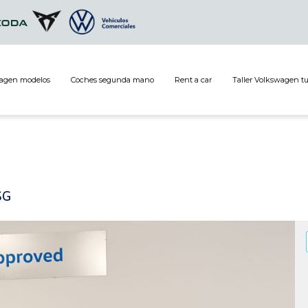
agen modelos
Coches segunda mano
Rent a car
Taller Volkswagen t
SG