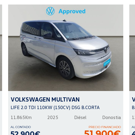
VOLKSWAGEN
MULTIVAN
LIFE 2.0 TDI 110KW (150CV) DSG B.CORTA
B
11.865Km
2025
Diésel
Donostia
1
AL CONTADO
PRECIO FINANCIADO
A
51.900€
52.900€