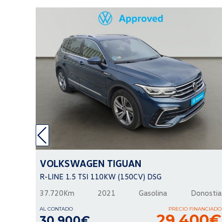
VOLKSWAGEN
TIGUAN
R-LINE 1.5 TSI 110KW (150CV) DSG
37.720Km
2021
Gasolina
Donostia
AL CONTADO
PRECIO FINANCIADO
29.400€
30.900€