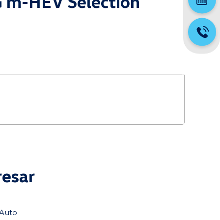
G m-HEV Selection
resar
tAuto