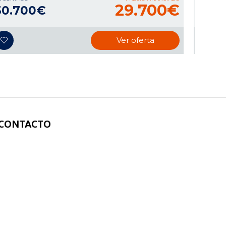
29.700€
30.700€
16.9
Ver oferta
CONTACTO