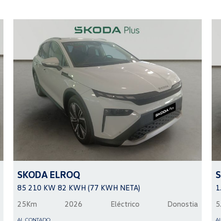
SKODA
ELROQ
85 210 KW 82 KWH (77 KWH NETA)
1
25Km
2026
Eléctrico
Donostia
5
AL CONTADO
A