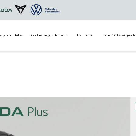
agen modelos
Coches segunda mano
Rent a car
Taller Volkswagen t