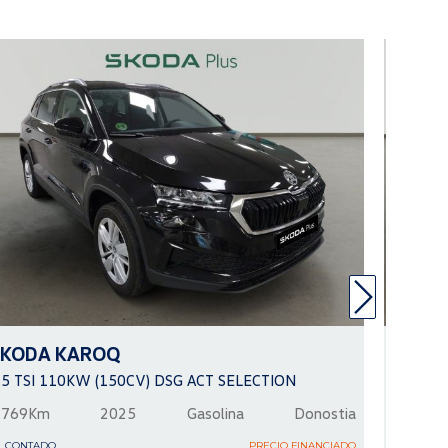
SKODA
KAROQ
SKOD
.5 TSI 110KW (150CV) DSG ACT SELECTION
1.0 TSI
.769Km
2025
Gasolina
Donostia
37.500
L CONTADO
PRECIO FINANCIADO
AL CONTA