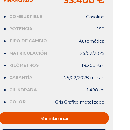
33.400 €
FINANCIADO
COMBUSTIBLE
Gasolina
POTENCIA
150
TIPO DE CAMBIO
Automática
MATRICULACIÓN
25/02/2025
KILÓMETROS
18.300 Km
GARANTÍA
25/02/2028 meses
CILINDRADA
1.498 cc
COLOR
Gris Grafito metalizado
Me interesa