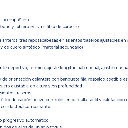
 en acompañante
rbono y tablero en simil fibra de carbono
anteros, tres reposacabezas en asientos traseros ajustables en a
) y de cuero sintético (material secundario)
e deportivo, térmico, ajuste longitudinal manual, ajuste manual
o de orientación delantera con banqueta fija, respaldo abatible 
uero ajustable en altura y en profundidad
sientos traseros
filtro de carbón activo controles en pantalla táctil y calefacción e
ara conductor/acompañante
to progresivo automático
on dos de ellos de un solo toque