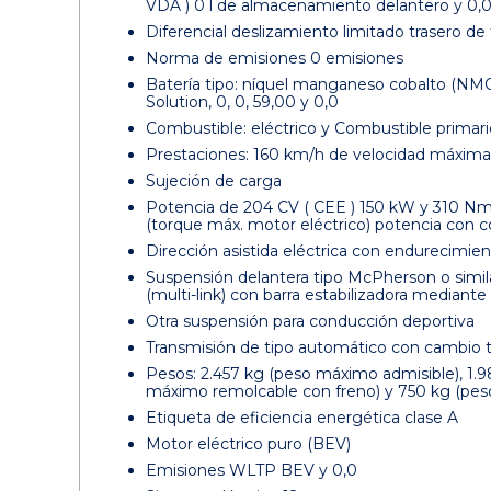
VDA ) 0 l de almacenamiento delantero y 0,
Diferencial deslizamiento limitado trasero de 
Norma de emisiones 0 emisiones
Batería tipo: níquel manganeso cobalto (NMC) 
Solution, 0, 0, 59,00 y 0,0
Combustible: eléctrico y Combustible primario
Prestaciones: 160 km/h de velocidad máxima
Sujeción de carga
Potencia de 204 CV ( CEE ) 150 kW y 310 Nm 
(torque máx. motor eléctrico) potencia con
Dirección asistida eléctrica con endurecimien
Suspensión delantera tipo McPherson o simila
(multi-link) con barra estabilizadora mediant
Otra suspensión para conducción deportiva
Transmisión de tipo automático con cambio t
Pesos: 2.457 kg (peso máximo admisible), 1.9
máximo remolcable con freno) y 750 kg (peso
Etiqueta de eficiencia energética clase A
Motor eléctrico puro (BEV)
Emisiones WLTP BEV y 0,0