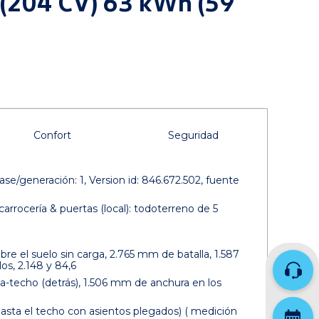
W (204 CV) 63 kWh (59
Confort
Seguridad
se/generación: 1, Version id: 846.672.502, fuente
carrocería & puertas (local): todoterreno de 5
e el suelo sin carga, 2.765 mm de batalla, 1.587
os, 2.148 y 84,6
a-techo (detrás), 1.506 mm de anchura en los
hasta el techo con asientos plegados) ( medición