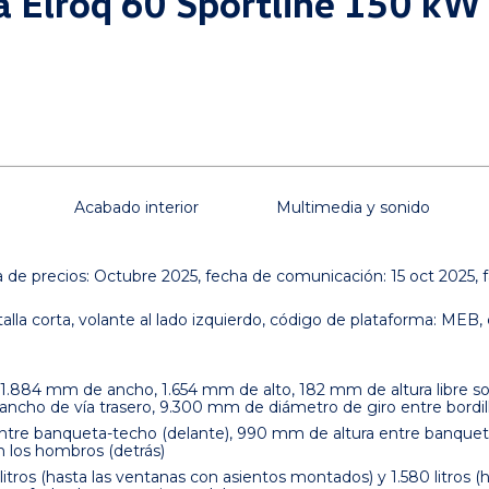
da Elroq 60 Sportline 150 k
Acabado interior
Multimedia y sonido
a de precios: Octubre 2025, fecha de comunicación: 15 oct 2025, fa
alla corta, volante al lado izquierdo, código de plataforma: MEB, 
.884 mm de ancho, 1.654 mm de alto, 182 mm de altura libre sobr
cho de vía trasero, 9.300 mm de diámetro de giro entre bordill
entre banqueta-techo (delante), 990 mm de altura entre banquet
 los hombros (detrás)
tros (hasta las ventanas con asientos montados) y 1.580 litros (