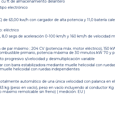
0 cu ft de almacenamiento delantero
tipo electrónico
de 63,00 kw/h con cargador de alta potencia y 11,0 batería calef.
: eléctrico
, 8,0 segs de aceleración 0-100 km/h y 160 km/h de velocidad 
de par máximo ; 204 CV (potencia máx. motor eléctrico), 150 k
 combustible primario, potencia máxima de 30 minutos kW 70 y 
to progresivo s/velocidad y desmultiplicación variable
r con barra estabilizadora mediante muelle helicoidal con rueda
e muelle helicoidal con ruedas independientes
otalmente automático de una única velocidad con palanca en el
83 kg (peso en vacío), peso en vacío incluyendo al conductor Kg 
 máximo remolcable sin freno) ( medición: EU )