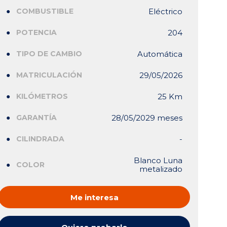
COMBUSTIBLE
Eléctrico
POTENCIA
204
TIPO DE CAMBIO
Automática
MATRICULACIÓN
29/05/2026
KILÓMETROS
25 Km
GARANTÍA
28/05/2029 meses
CILINDRADA
-
Blanco Luna
COLOR
metalizado
Me interesa