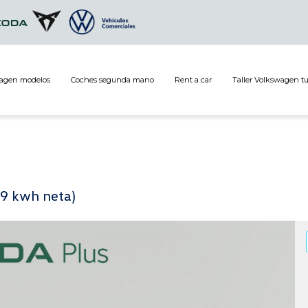
agen modelos
Coches segunda mano
Rent a car
Taller Volkswagen t
59 kwh neta)