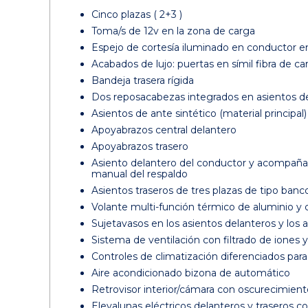
Cinco plazas ( 2+3 )
Toma/s de 12v en la zona de carga
Espejo de cortesía iluminado en conductor
Acabados de lujo: puertas en símil fibra de ca
Bandeja trasera rígida
Dos reposacabezas integrados en asientos del
Asientos de ante sintético (material principal
Apoyabrazos central delantero
Apoyabrazos trasero
Asiento delantero del conductor y acompañant
manual del respaldo
Asientos traseros de tres plazas de tipo banc
Volante multi-función térmico de aluminio y c
Sujetavasos en los asientos delanteros y los a
Sistema de ventilación con filtrado de iones y 
Controles de climatización diferenciados p
Aire acondicionado bizona de automático
Retrovisor interior/cámara con oscurecimien
Elevalunas eléctricos delanteros y traseros c