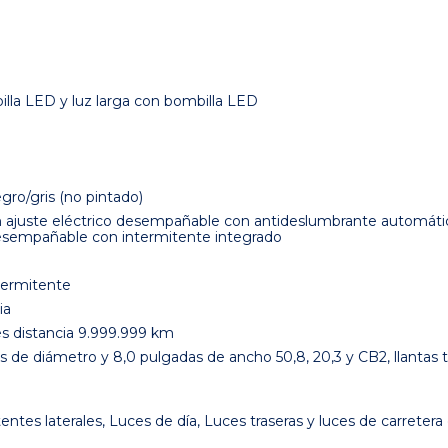
illa LED y luz larga con bombilla LED
gro/gris (no pintado)
n ajuste eléctrico desempañable con antideslumbrante automático 
esempañable con intermitente integrado
ntermitente
ia
es distancia 9.999.999 km
s de diámetro y 8,0 pulgadas de ancho 50,8, 20,3 y CB2, llantas 
tentes laterales, Luces de día, Luces traseras y luces de carrete