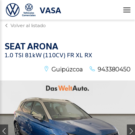
VASA
Volver al listado
SEAT
ARONA
1.0 TSI 81kW (110CV) FR XL RX
Guipúzcoa
943380450