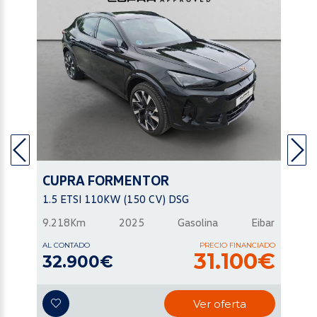
CUPRA
FORMENTOR
1.5 ETSI 110KW (150 CV) DSG
9.218Km
2025
Gasolina
Eibar
AL CONTADO
PRECIO FINANCIADO
31.100€
32.900€
Ver oferta