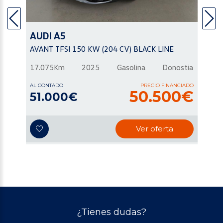
AUDI
A5
AVANT TFSI 150 KW (204 CV) BLACK LINE
17.075Km
2025
Gasolina
Donostia
AL CONTADO
PRECIO FINANCIADO
50.500€
51.000€
Ver oferta
¿Tienes dudas?