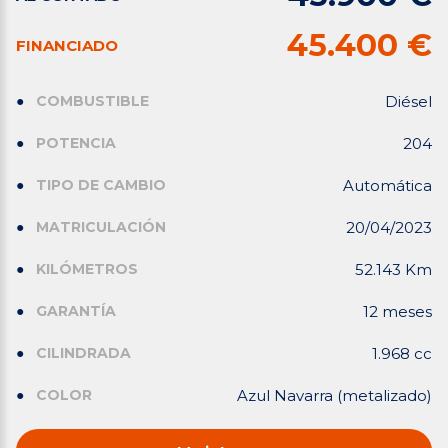
45.400 €
FINANCIADO
COMBUSTIBLE
Diésel
POTENCIA
204
TIPO DE CAMBIO
Automática
MATRICULACIÓN
20/04/2023
KILÓMETROS
52.143 Km
GARANTÍA
12 meses
CILINDRADA
1.968 cc
COLOR
Azul Navarra (metalizado)