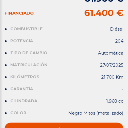
61.400 €
FINANCIADO
COMBUSTIBLE
Diésel
POTENCIA
204
TIPO DE CAMBIO
Automática
MATRICULACIÓN
27/07/2025
KILÓMETROS
21.700 Km
GARANTÍA
-
CILINDRADA
1.968 cc
COLOR
Negro Mitos (metalizado)