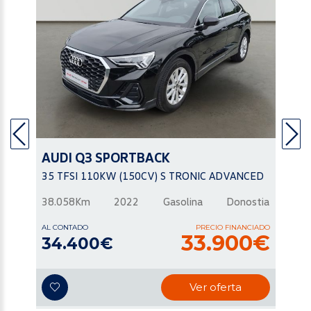
AUDI
Q3 SPORTBACK
35 TFSI 110KW (150CV) S TRONIC ADVANCED
38.058Km
2022
Gasolina
Donostia
AL CONTADO
PRECIO FINANCIADO
33.900€
34.400€
Ver oferta