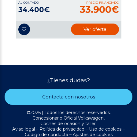
AL CONTADO
PRECIO FINANCIADO
33.900€
34.400€
Ver oferta
¿Tienes dudas?
Contacta con nosotros
©2026 | Todos los derechos reservados.
Concesionario Oficial Volkswagen,
Coches de ocasión y taller.
Aviso legal
–
Política de privacidad
–
Uso de cookies
–
Código de conducta
–
Ajustes de cookies