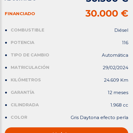
30.000 €
FINANCIADO
COMBUSTIBLE
Diésel
POTENCIA
116
TIPO DE CAMBIO
Automática
MATRICULACIÓN
29/02/2024
KILÓMETROS
24.609 Km
GARANTÍA
12 meses
CILINDRADA
1.968 cc
COLOR
Gris Daytona efecto perla