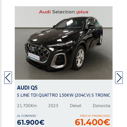
AUDI
Q5
S LINE TDI QUATTRO 150KW (204CV) S TRONIC
21.700Km
2025
Diésel
Donostia
AL CONTADO
PRECIO FINANCIADO
61.400€
61.900€