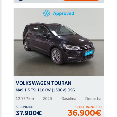
VOLKSWAGEN
TOURAN
MAS 1.5 TSI 110KW (150CV) DSG
12.737Km
2025
Gasolina
Donostia
AL CONTADO
PRECIO FINANCIADO
36.900€
37.900€