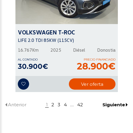
VOLKSWAGEN
T-ROC
LIFE 2.0 TDI 85KW (115CV)
16.767Km
2025
Diésel
Donostia
AL CONTADO
PRECIO FINANCIADO
28.900€
30.900€
Ver oferta
1
2
3
4
…
42
Anterior
Siguiente