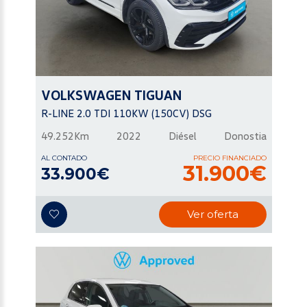
VOLKSWAGEN
TIGUAN
R-LINE 2.0 TDI 110KW (150CV) DSG
49.252Km
2022
Diésel
Donostia
AL CONTADO
PRECIO FINANCIADO
31.900€
33.900€
Ver oferta