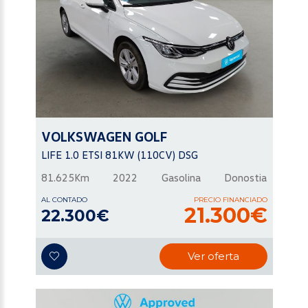
VOLKSWAGEN
GOLF
LIFE 1.0 ETSI 81KW (110CV) DSG
81.625Km
2022
Gasolina
Donostia
AL CONTADO
PRECIO FINANCIADO
21.300€
22.300€
Ver oferta