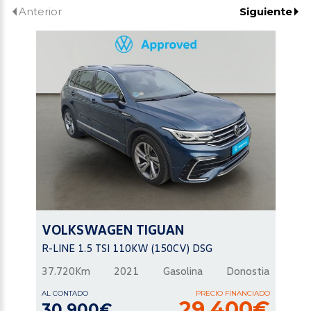
Anterior
Siguiente
VOLKSWAGEN
TIGUAN
R-LINE 1.5 TSI 110KW (150CV) DSG
37.720Km
2021
Gasolina
Donostia
AL CONTADO
PRECIO FINANCIADO
29.400€
30.900€