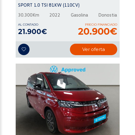
SPORT 1.0 TSI 81KW (110CV)
30.300Km
2022
Gasolina
Donostia
AL CONTADO
PRECIO FINANCIADO
20.900€
21.900€
Ver oferta