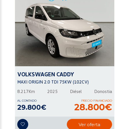
VOLKSWAGEN
CADDY
MAXI ORIGIN 2.0 TDI 75KW (102CV)
8.217Km
2025
Diésel
Donostia
AL CONTADO
PRECIO FINANCIADO
28.800€
29.800€
Ver oferta