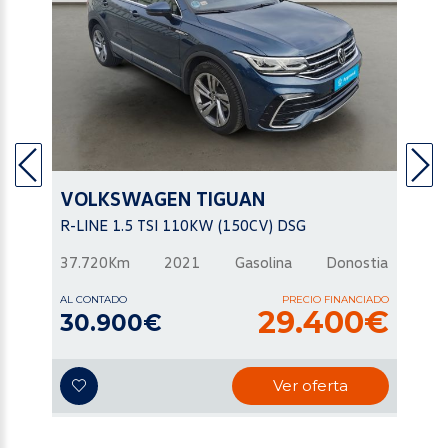
VOLKSWAGEN
TIGUAN
R-LINE 1.5 TSI 110KW (150CV) DSG
37.720Km
2021
Gasolina
Donostia
AL CONTADO
PRECIO FINANCIADO
29.400€
30.900€
Ver oferta