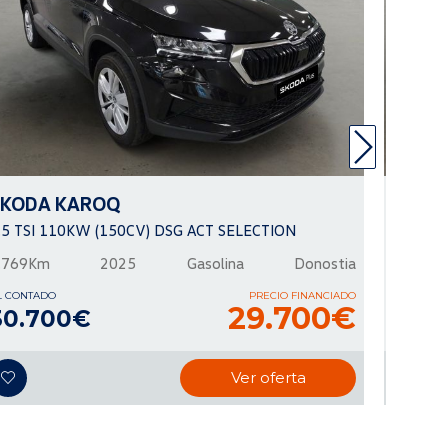
SKODA
KAROQ
SKOD
.5 TSI 110KW (150CV) DSG ACT SELECTION
1.0 TSI
.769Km
2025
Gasolina
Donostia
37.500
L CONTADO
PRECIO FINANCIADO
AL CONTA
29.700€
30.700€
16.9
Ver oferta