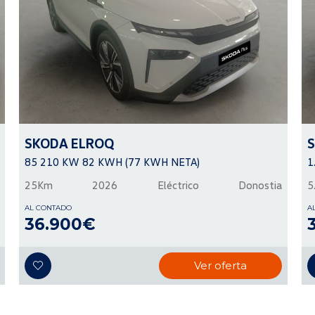
SKODA
ELROQ
85 210 KW 82 KWH (77 KWH NETA)
1
25Km
2026
Eléctrico
Donostia
5
AL CONTADO
A
36.900€
Ver oferta