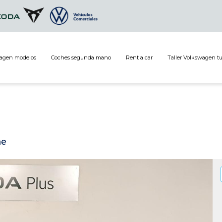
agen modelos
Coches segunda mano
Rent a car
Taller Volkswagen t
ne