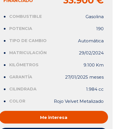
33.900 €
FINANCIADO
COMBUSTIBLE
Gasolina
POTENCIA
190
TIPO DE CAMBIO
Automática
MATRICULACIÓN
29/02/2024
KILÓMETROS
9.100 Km
GARANTÍA
27/01/2025 meses
CILINDRADA
1.984 cc
COLOR
Rojo Velvet Metalizado
Me interesa