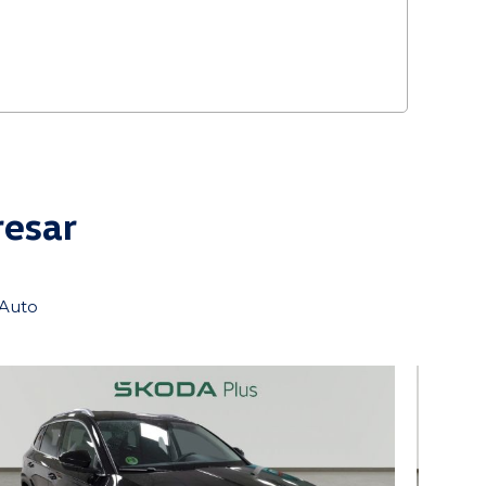
resar
tAuto