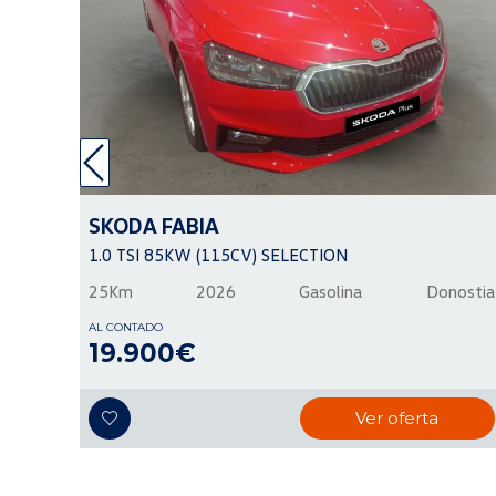
SKODA
FABIA
1.0 TSI 85KW (115CV) SELECTION
25Km
2026
Gasolina
Donostia
AL CONTADO
19.900€
Ver oferta