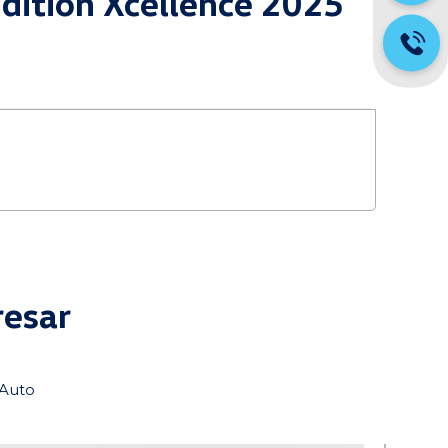
Edition Xcellence 2025
resar
tAuto