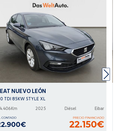
SEAT
NUEVO LEÓN
SEAT
.0 TDI 85KW STYLE XL
1.0 TSI
4.406Km
2025
Diésel
Eibar
14.292
L CONTADO
PRECIO FINANCIADO
AL CONTA
22.150€
22.900€
17.9