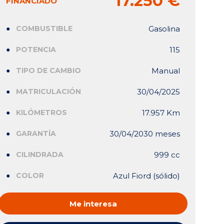
17.250 €
FINANCIADO
COMBUSTIBLE
Gasolina
POTENCIA
115
TIPO DE CAMBIO
Manual
MATRICULACIÓN
30/04/2025
KILÓMETROS
17.957 Km
GARANTÍA
30/04/2030 meses
CILINDRADA
999 cc
COLOR
Azul Fiord (sólido)
Me interesa