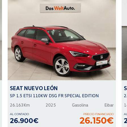
SEAT
NUEVO LEÓN
SP 1.5 ETSI 110KW DSG FR SPECIAL EDITION
2
26.163Km
2025
Gasolina
Eibar
1
AL CONTADO
PRECIO FINANCIADO
A
26.150€
26.900€