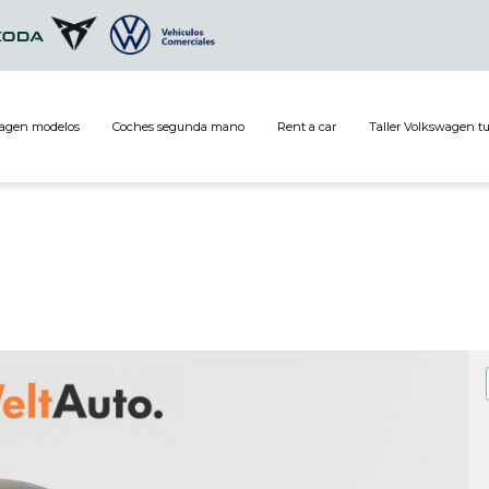
agen modelos
Coches segunda mano
Rent a car
Taller Volkswagen t